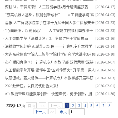
当！
·
深耕AI，干货来袭！人工智能学院4月专题讲座预告
[2026-04-17]
·
“夯实机器人基础，赋能创新成长”——人工智能学院“深
[2026-04-03]
耕计划”机器人入门专题讲座顺利开展！
·
喜报 人工智能学院学子在第十九届全国大学生信息安全
[2026-03-23]
竞赛暨第三届“长城杯”网数智安全大赛中斩获佳绩
·
“心向暖阳，以剧润心”——人工智能学院顺利举办第十
[2026-03-23]
三届校园心理情景剧院赛
·
人工智能学院「深耕计划」3月专题讲座干货值拉满
[2026-03-16]
·
深耕教学传经验 AI赋能启新程 ——计算机专升本教学
[2026-03-14]
部邢路老师 为应用技术学院开展教学经验分享会
·
大连东软信息学院人工智能学院科学研究学术讲座3月预
[2026-03-10]
告
·
心守暖阳育桃李！ 计算机专升本教学部 双师荣膺“深耕
[2026-03-07]
教学优秀教师”称号
·
人工智能学院开展 读懂中国“五老传薪火” 开学第一课人
[2026-03-05]
生座谈会
·
以研促教，薪火相传——计算机专升本教学部开展科研
[2026-03-03]
论文发表经验分享会
·
2026赴新程，以微光筑出色未来！
[2026-02-01]
·
AI+敏捷管理赋能教学创新：快速迭代，勇于创新，拥
[2026-01-30]
抱变化——人工智能通识Ⅳ课程回顾会议圆满收官
233条 1/8页
首页
<<
上一页
1
2
3
4
5
6
7
8
下一页
>>
末页