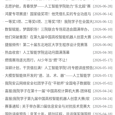
称号
·
志愿护航，青春筑梦——人工智能学院助力“东北超”赛
[2026-06-28]
事圆满举行
·
鸿蒙专项赛道！国家级奖项！他凭借扎实的专业功底与
[2026-06-14]
出色的创新设计在第十七届蓝桥杯大赛中实力出圈！
·
一等奖3项、二等奖6项、三等奖7项！我院学子在全国大
[2026-06-12]
学生计算机应用能力与数字素养大赛中喜获佳绩！
·
数智赋能，梦圆职场！三院联合专场双选会圆满举办，
[2026-06-10]
260+优质岗位助力学子就业！
·
他们突破重围！在第九届中国高校智能机器人创意大赛
[2026-06-09]
中斩获国奖！
·
捷报频传！第二十届东北地区大学生程序设计竞赛落
[2026-06-06]
幕，我院学子摘银创佳绩！
·
热血收官！人工智能学院运动月圆满落幕
[2026-04-30]
·
燃情赛场逐光而行，AI少年当“燃”不让！
[2026-05-17]
·
深耕计划，干货值拉满！人工智能学院5月专题讲座预告
[2026-05-10]
·
大模型智能体开发的“道、法、术、器”——人工智能学
[2026-05-13]
院“深耕计划”大模型智能体开发入门专题讲座顺利开展
·
​我院安云网络安全社团学子在“平航杯”全国电子数据取
[2026-05-02]
证竞赛中荣获佳绩！
·
​喜报|我院学子在第十一届“中国高校计算机大赛-团体程
[2026-04-24]
序设计天梯赛”中斩获佳绩！
·
​喜报|我院学子第九届中国高校智能机器人创意大赛(软
[2026-04-24]
件系统安全赛道)东北区域选拔赛中斩获佳绩！
·
赛事通知 | 关于举办第23届信息安全与对抗技术竞赛大
[2026-04-22]
连东软信息学院校赛的通知
·
国防讲座预告｜变革十年，砺剑征程，共话强军强国担
[2026-04-18]