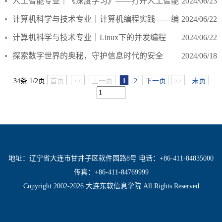
人工智能专业｜《深度学习》——打开人工智能
2024/06/23
世界的大门
计算机科学与技术专业｜计算机编程实践——编
2024/06/22
程第一步至第N步
计算机科学与技术专业｜Linux下的并发编程
2024/06/22
——以智慧校园项目重塑实践学期
探索数字世界的奥秘，守护信息时代的安全
2024/06/18
34条 1/2页
首页
<<
上一页
1
2
下一页
>>
末页
地址：辽宁省大连市甘井子区软件园路8号 电话：+86-411-84835000
传真：+86-411-84769999
Copyright 2002-2026 大连东软信息学院 All Rights Reserved