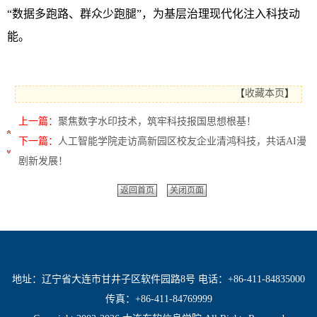
“数据多跑路、群众少跑腿”，为基层治理现代化注入科技动
能。
【
收藏本页
】
上一篇：
聚焦数字水印技术，筑牢科技报国思想根基！
下一篇：
人工智能学院走访高新园区校友企业清鸿科技，共话AI漫
剧新发展！
返回首页
关闭页面
地址：辽宁省大连市甘井子区软件园路8号 电话：+86-411-84835000
传真：+86-411-84769999