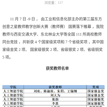
浏览量：
117
11
月
7
日
-9
日 ，
由工业和信息化部主办的第三届东方
创意之星教师教学创新大赛（教师赛）
国赛落
下帷幕
，我院
教
师与西安交通大学、东北林业大学等全国
11
1
所高校教师
同台竞技
，共斩获
4
个国家级奖项和
7
个省级奖项
，其中国
家级金奖
2
项、
国家级银奖
2
项、省级银奖
2
项、省级铜奖
5
项。
获奖教师名单