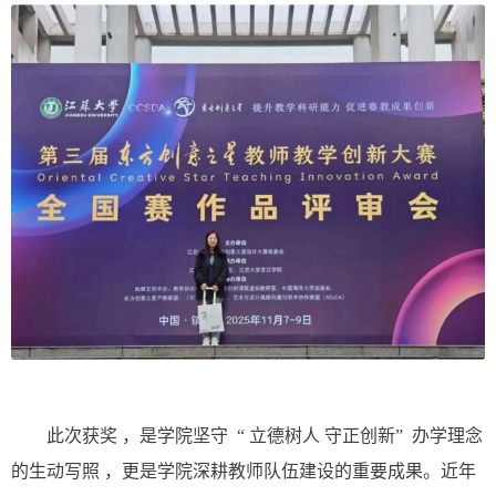
此次获奖
，是学院坚守
“
立德树人 守正创新
”
办学理
念
的生动写照
，更是学院深耕教师队伍建设的重要成果。近年