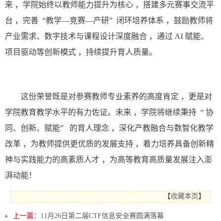
来
，学院始终以教师能力提升为核心
，搭建多元赛事交流平
台
，完善
“
教学
―
竞赛
―
产研
”
闭环培养体系
，鼓励教师
将
产业需求、数字技术与课程设计深度融合
，通过
AI
赋能、
项目驱动等创新模式
，持续提升育人质量。
这份荣誉既是对参赛教师专业素养的高度肯定
，更是对
学院教育教学水
平的有力佐证。未来
，学院将继续秉持
“
协
同、创新、赋能
”
的育人理念
，深化产教融合与数智化教学
改革
，为教师提供更优质的发展支持
，着力培养具备创
新精
神与实践能力的高素质人才
，为高等教育高质量
发展注入澎
湃动能！
【
收藏本页
】
上一篇：
11月26日第二届CTF信息安全赛圆满落幕