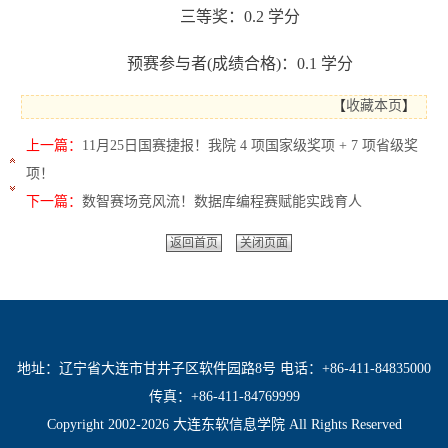
三等奖：
0.2
学分
预赛参与者
(
成绩合格
)
：
0.1
学分
【
收藏本页
】
上一篇：
11月25日国赛捷报！我院 4 项国家级奖项 + 7 项省级奖
项！
下一篇：
数智赛场竞风流！数据库编程赛赋能实践育人
返回首页
关闭页面
地址：辽宁省大连市甘井子区软件园路8号 电话：+86-411-84835000
传真：+86-411-84769999
Copyright 2002-2026 大连东软信息学院 All Rights Reserved