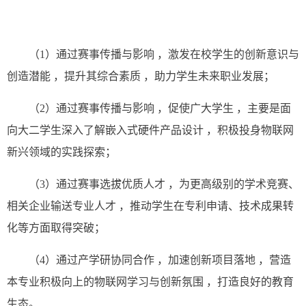
（
1
）通过赛事传播与影响
，激发在校学生
的创新意识与
创造潜能
，提升其综合素质
，助力学生未来职业发展；
（
2
）通过赛事传播与影响
，促使广大学生
，
主要是面
向大二学生深入了解嵌入式硬件产品设计
，积极投身物联网
新
兴领域的实践探索；
（
3
）通过赛事选拔优质人才
，为更高级别的学术竞赛、
相关企业输送专业人才
，推动学生在专利申请、技术成果转
化等方面取得突破；
（
4
）通过产学研协同合作
，加速创新项目落
地
，营造
本专业积极向上的物联网学习与创新氛围
，打造良好的教育
生
态。