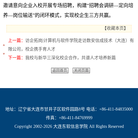
邀请意向企业入校开展专场招聘，构建“招聘会调研—定向培
养—岗位输送”的闭环模式，实现校企生三方共赢。
【
收藏本页
】
上一篇：
访企拓岗|计算机与软件学院走访数安信成技术（大连）有
限公司，校企携手育人才
下一篇：
我校与新华三深化校企合作，共谱人才培养新篇
返回首页
关闭页面
地址：辽宁省大连市甘井子区软件园路8号 电话：+86-411-84835000
传真：+86-411-84769999
Copyright 2002-2026 大连东软信息学院 All Rights Reserved